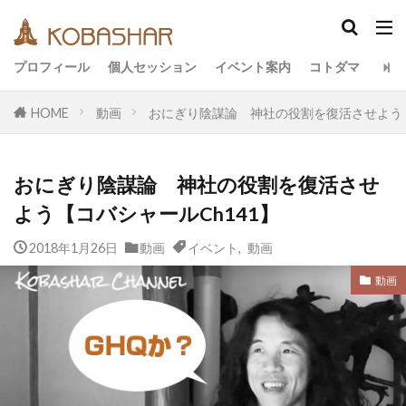
カテゴリー
プロフィール
個人セッション
イベント案内
コトダマ
HOME
動画
おにぎり陰謀論 神社の役割を復活させよう【
タグ
EM
うさと
アキラ
アセンション
おにぎり陰謀論 神社の役割を復活させ
アーティスト
イベント
イヤシロチ
エコ
よう【コバシャールCh141】
オフグリッド
キールタン
デトックス
2018年1月26日
バシャール・宇宙の法則
動画
イベント
,
ヘナ
動画
メッセージ
ヨガ
リトリート
ワンネス
ヴィーガン
動画
健康
動画
友人
合宿
名古屋
地底人
子供
宇宙人
岐阜
引き寄せの法則
愛
断食
旅
沖縄
満月
石川県
祓い
覚醒の学校
農業