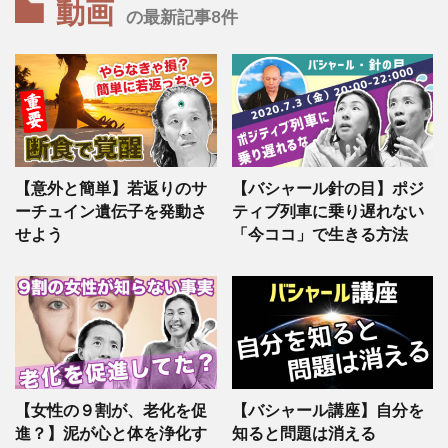
動画
の最新記事8件
【意外と簡単】若返りのサ
【バシャール針の目】ポジ
ーチュイン遺伝子を発動さ
ティブ列車に乗り遅れない
せよう
「今ココ」で生きる方法
【女性の９割が、老化を促
【バシャール講座】自分を
進？】泥が心と体を浄化す
知ると問題は消える