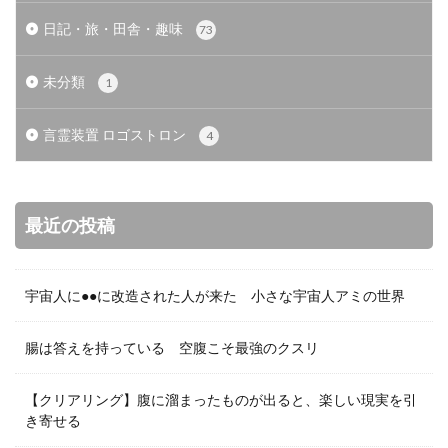
日記・旅・田舎・趣味
73
未分類
1
言霊装置 ロゴストロン
4
最近の投稿
宇宙人に●●に改造された人が来た 小さな宇宙人アミの世界
腸は答えを持っている 空腹こそ最強のクスリ
【クリアリング】腹に溜まったものが出ると、楽しい現実を引
き寄せる