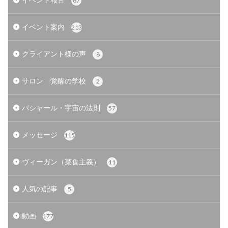
67
イベント案内
213
クライアント様の声
8
サロン 覚醒の学校
2
バシャール・宇宙の法則
57
メッセージ
115
ヴィーガン（菜食主義）
11
人気の記事
5
動画
177