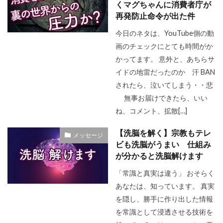
くマグちゃんに消費者庁が
再発防止命令が出た件
今日のネタは、YouTube側の動
画のチェックにとても時間がか
かってます。 意外と、あちらサ
イドの地雷だったのか 汗 BAN
されたら、泣いてしまう・・悲
無事お届けできたら、いい
ね、コメント、拡散[…]
【洗脳を解く】宗教もテレ
メッセージ
ビも洗脳がうまい 仕組み
が分かると洗脳解けます
「常識と真実は違う」 おそらく
あなたは、知っています。 真実
を隠し、勝手に作り出した情報
を常識として浸透させる技術を