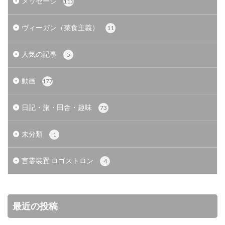
メッセージ
115
ヴィーガン（菜食主義）
11
人気の記事
5
動画
177
日記・旅・田舎・趣味
73
未分類
1
言霊装置 ロゴストロン
4
最近の投稿