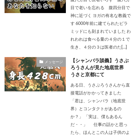
目で老いを忘れる 腹四分目で
神に近づく ヨガの有名な教義で
す 6000年前に建てられたピラ
ミッドにも刻まれていました わ
れわれは食べる量の４分の１で
生き、４分の３は医者のた[…]
【シャンバラ談義】うさぶ
メッセージ
ろうさんが見た地底世界
うさと京都にて
ある日、うさぶろうさんから直
接電話がかかってきました
「君は、シャンバラ（地底世
界）とコンタクトがあるの
か？」 「実は、僕もあるん
だ・・」 仕事の話かと思っ
たら、ほんとこの人は子供のよ