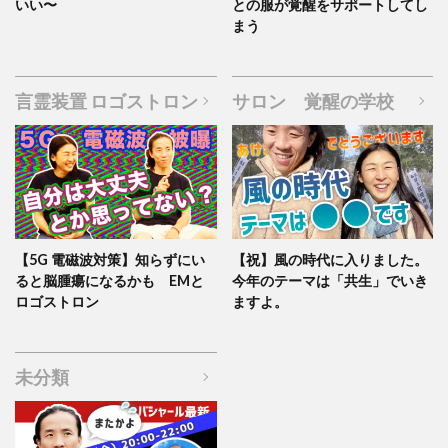
いい〜
との服が覚醒をサポートしてし
まう
言霊装置 ロゴストロン
サロン 覚醒の学校
【5G 電磁波対策】知らずにい
【祝】風の時代に入りました。
ると脳腫瘍になるかも EMと
今年のテーマは「共生」でいき
ロゴストロン
ますよ。
未分類