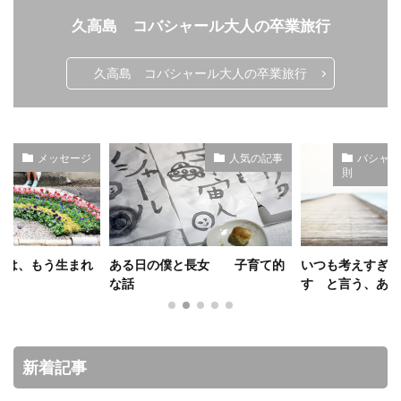
久高島 コバシャール大人の卒業旅行
祓い
覚醒の学校
農業
金沢市
鎮魂
非二元
久高島 コバシャール大人の卒業旅行
検索
人気の記事
バシャール・宇宙の法
則
長女 子育て的
いつも考えすぎてしまうんで
久高島ビーチクリ
す と言う、あなた
いい〜
新着記事