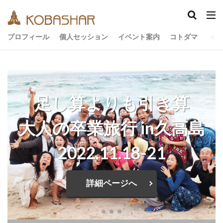
カテゴリー
プロフィール
個人セッション
イベント案内
コトダマ
タグ
EM
うさと
アキラ
アセンション
足し算よりも引き算
アーティスト
イベント
イヤシロチ
エコ
オフグリッド
キールタン
大人の卒業旅行 in久高島
デトックス
バシャール・宇宙の法則
ヘナ
2022.11.18-21
メッセージ
ヨガ
リトリート
ワンネス
ヴィーガン
健康
動画
詳細ページへ
友人
合宿
名古屋
地底人
子供
宇宙人
岐阜
引き寄せの法則
愛
断食
旅
沖縄
満月
石川県