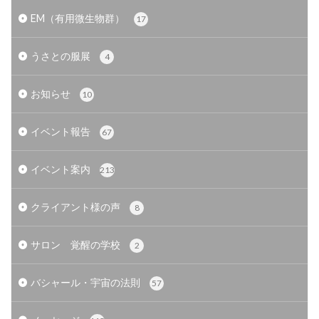
EM（有用微生物群）
17
うさとの服展
4
お知らせ
10
イベント報告
67
イベント案内
213
クライアント様の声
8
サロン 覚醒の学校
2
バシャール・宇宙の法則
57