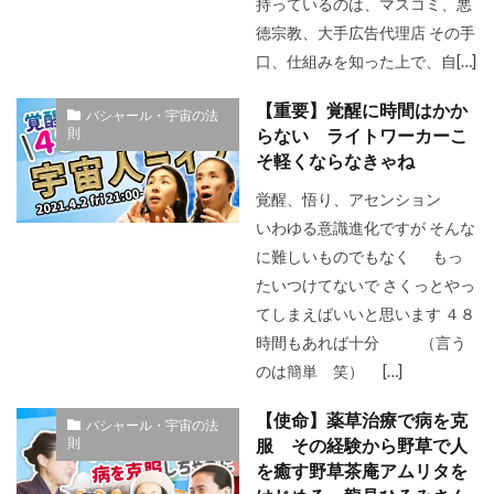
持っているのは、マスコミ、悪
徳宗教、大手広告代理店 その手
口、仕組みを知った上で、自[…]
【重要】覚醒に時間はかか
バシャール・宇宙の法
則
らない ライトワーカーこ
そ軽くならなきゃね
覚醒、悟り、アセンション
いわゆる意識進化ですが そんな
に難しいものでもなく もっ
たいつけてないで さくっとやっ
てしまえばいいと思います ４８
時間もあれば十分 （言う
のは簡単 笑） […]
【使命】薬草治療で病を克
バシャール・宇宙の法
則
服 その経験から野草で人
を癒す野草茶庵アムリタを