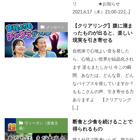
リ ★お知らせ
2021.6.17（木）21:00-22:[…]
【クリアリング】腹に溜ま
メッセージ
ったものが出ると、楽しい
現実を引き寄せる
自然体で心地よい音を発した
ら、心地よい世界が結晶化され
ます 逆もまたしかり 今この瞬
間、あなたは、どんな音、どん
なバイブスを発していますか？
ももこさんの声、引き寄せる力
ありますよ 【クリアリング
[…]
断食と少食を続けることで
ヴィーガン（菜食主
義）
得られるもの
腹八分目で医者いらず 腹六分