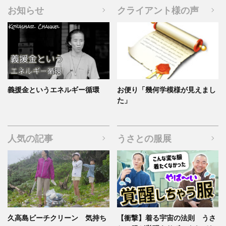
お知らせ
クライアント様の声
義援金というエネルギー循環
お便り「幾何学模様が見えまし
た」
人気の記事
うさとの服展
久高島ビーチクリーン 気持ち
【衝撃】着る宇宙の法則 うさ