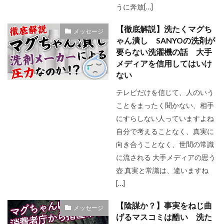
うに奔放[…]
【徹底解説】洗たくマグち
メッセージ
ゃん潰し SANYOの洗剤が
要らない洗濯機の話 大手
メディアを信用してはいけ
ない
テレビだけを信じて、人のいう
ことをまったく聞かない、相手
にすらしない人っていますよね
自分で考えることなく、真実に
向き合うことなく、世間の常識
に流される 大手メディアの思う
壺 真実と常識は、違いますね
[…]
【陰謀か？】事実をねじ曲
メッセージ
げるマスコミは酷い 洗た