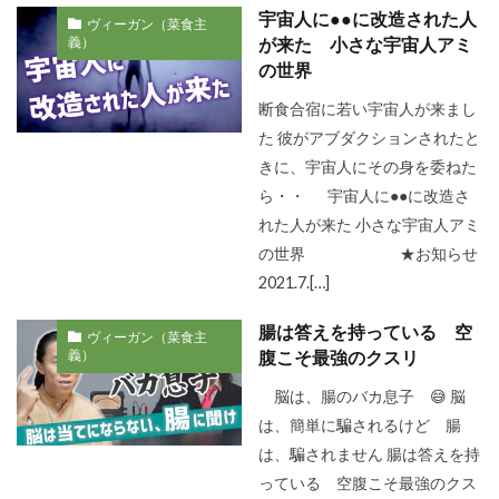
宇宙人に●●に改造された人
ヴィーガン（菜食主
義）
が来た 小さな宇宙人アミ
の世界
断食合宿に若い宇宙人が来まし
た 彼がアブダクションされたと
きに、宇宙人にその身を委ねた
ら・・ 宇宙人に●●に改造さ
れた人が来た 小さな宇宙人アミ
の世界 ★お知らせ
2021.7.[…]
腸は答えを持っている 空
ヴィーガン（菜食主
義）
腹こそ最強のクスリ
脳は、腸のバカ息子 😅 脳
は、簡単に騙されるけど 腸
は、騙されません 腸は答えを持
っている 空腹こそ最強のクス