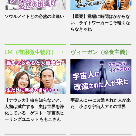
ソウルメイトとの必然の出逢い
【重要】覚醒に時間はかからな
い ライトワーカーこそ軽くな
らなきゃね
EM（有用微生物群）
ヴィーガン（菜食主義）
【ナウシカ】虫を知らないと、
宇宙人に●●に改造された人が来
人類は滅亡する 虫は世界を浄
た 小さな宇宙人アミの世界
化している ゲスト・宇宙系ヒ
ーリングユニット ももこさん